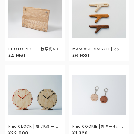
PHOTO PLATE | 板写真立て
MASSAGE BRANCH | マッサ
ージウッド
¥4,950
¥6,930
kino CLOCK | 掛け時計ーMD
kino COOKIE | 丸キーホルダ
F
ー
¥22,000
¥1,320